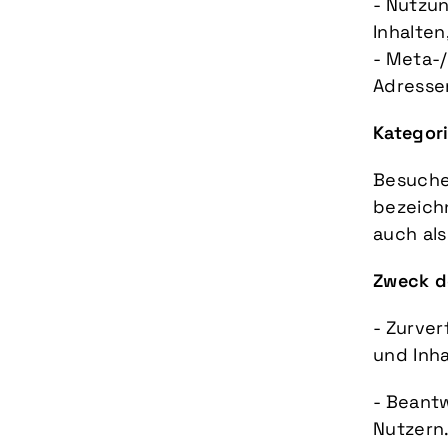
- Nutzun
Inhalten
- Meta-/
Adresse
Kategor
Besuche
bezeich
auch als
Zweck d
- Zurve
und Inha
- Beant
Nutzern