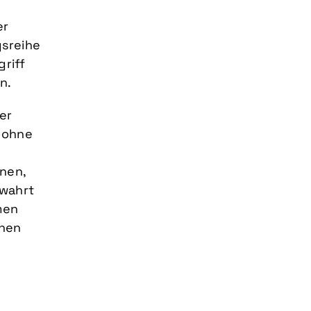
er
gsreihe
riff
n.
er
 ohne
nen,
ewahrt
men
enen