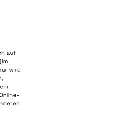
ch auf
(im
bar wird
t,
nem
Online-
onderen