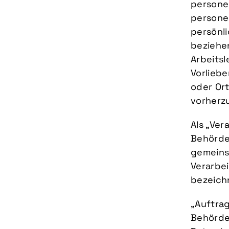
persone
persone
persönli
beziehe
Arbeitsl
Vorliebe
oder Ort
vorherz
Als „Ver
Behörde,
gemeins
Verarbe
bezeich
„Auftrag
Behörde