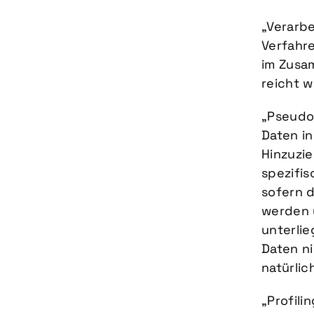
„Verarbe
Verfahr
im Zusa
reicht 
„Pseudo
Daten i
Hinzuzie
spezifi
sofern 
werden 
unterli
Daten ni
natürli
„Profili