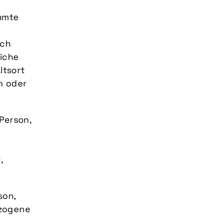
mmte
ich
liche
ltsort
n oder
 Person,
,
son,
ezogene