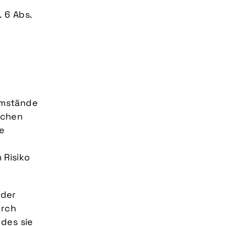
 6 Abs.
Umstände
ichen
ie
 Risiko
 der
urch
 des sie