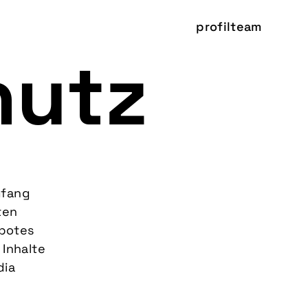
profil
team
hutz
mfang
ten
ebotes
Inhalte
dia