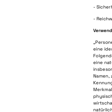
- Siche
- Reich
Verwende
„Persone
eine ide
Folgende
eine nat
insbeso
Namen, 
Kennung
Merkmale
physisc
wirtscha
natürlic