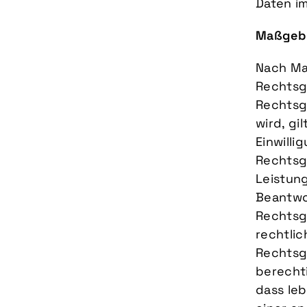
Daten im
Maßgebl
Nach Maß
Rechtsg
Rechtsg
wird, gi
Einwillig
Rechtsgr
Leistun
Beantwor
Rechtsgr
rechtlic
Rechtsg
berechti
dass le