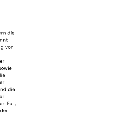
rn die
annt
ng von
er
sowie
die
er
und die
er
en Fall,
oder