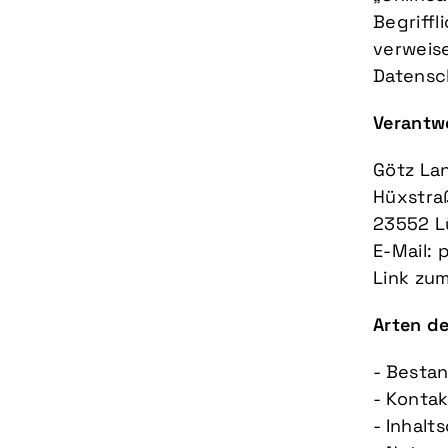
Begriffl
verweise
Datensc
Verantw
Götz La
Hüxstra
23552 L
E-Mail:
Link zu
Arten de
- Besta
- Kontak
- Inhalt