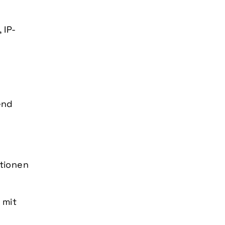
 IP-
end
tionen
 mit