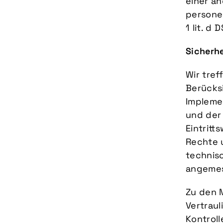
einer an
persone
1 lit. d
Sicherh
Wir tre
Berücks
Impleme
und der
Eintritt
Rechte 
technis
angemes
Zu den 
Vertraul
Kontroll