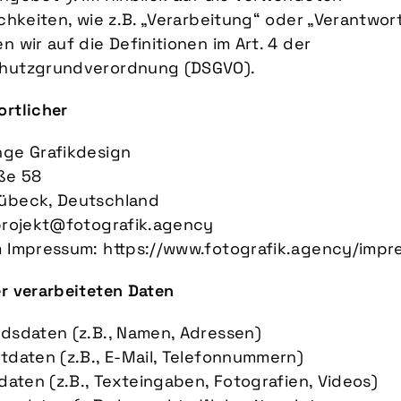
ichkeiten, wie z.B. „Verarbeitung“ oder „Verantwort
n wir auf die Definitionen im Art. 4 der
hutzgrundverordnung (DSGVO).
ortlicher
nge Grafikdesign
ße 58
übeck, Deutschland
 projekt@fotografik.agency
m Impressum: https://www.fotografik.agency/impr
r verarbeiteten Daten
ndsdaten (z.B., Namen, Adressen)
tdaten (z.B., E-Mail, Telefonnummern)
sdaten (z.B., Texteingaben, Fotografien, Videos)