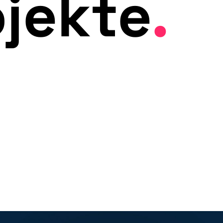
ojekte
.